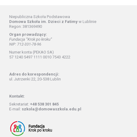
Niepubliczna Szkoła Podstawowa
Domowa Szkoła im. Dzieci z Fatimy
w Lublinie
Regon: 381369490
Organ prowadzący:
Fundacja “Krok po kroku”
NIP: 712-331-78-96
Numer konta (PEKAO SA)
57 1240 5497 1111 0010 7543 4222
Adres do korespondencji:
ul. Jutrzenki 22, 20-538 Lublin
Kontakt:
Sekretariat:
+48 538 301 845
E-mail:
szkola@domowaszkola.edu.pl