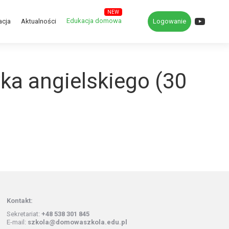
YouTub
Edukacja domowa
acja
Aktualności
Logowanie
yka angielskiego (30
Kontakt:
Sekretariat:
+48 538 301 845
E-mail:
szkola@domowaszkola.edu.pl