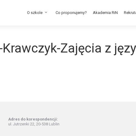
O szkole
Co proponujemy?
Akademia RiN
Rekrut
-Krawczyk-Zajęcia z jęz
Adres do korespondencji:
ul. Jutrzenki 22, 20-538 Lublin