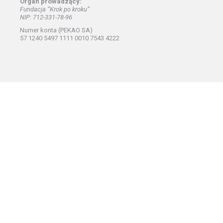
Organ prowadzący:
Fundacja “Krok po kroku”
NIP: 712-331-78-96
Numer konta (PEKAO SA)
57 1240 5497 1111 0010 7543 4222