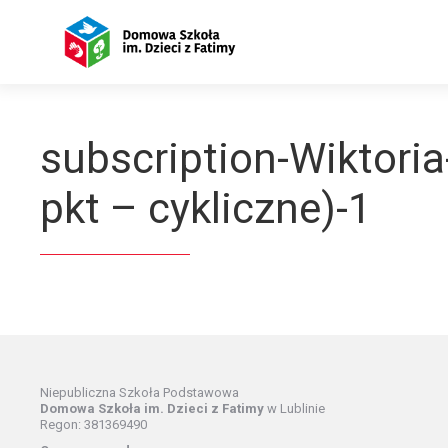
Przejdź
do
treści
subscription-Wiktoria
pkt – cykliczne)-1
Niepubliczna Szkoła Podstawowa
Domowa Szkoła im. Dzieci z Fatimy
w Lublinie
Regon: 381369490