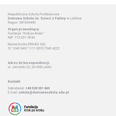
Niepubliczna Szkoła Podstawowa
Domowa Szkoła im. Dzieci z Fatimy
w Lublinie
Regon: 381369490
Organ prowadzący:
Fundacja “Krok po kroku”
NIP: 712-331-78-96
Numer konta (PEKAO SA)
57 1240 5497 1111 0010 7543 4222
Adres do korespondencji:
ul. Jutrzenki 22, 20-538 Lublin
Kontakt:
Sekretariat:
+48 538 301 845
E-mail:
szkola@domowaszkola.edu.pl